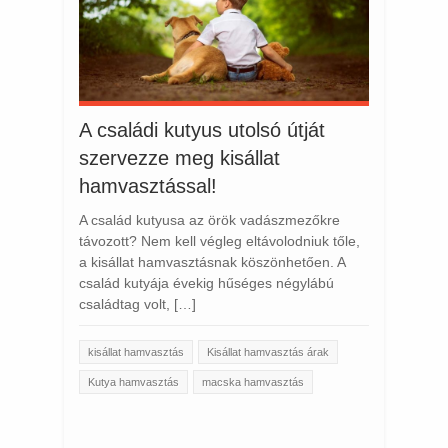
A családi kutyus utolsó útját
szervezze meg kisállat
hamvasztással!
A család kutyusa az örök vadászmezőkre
távozott? Nem kell végleg eltávolodniuk tőle,
a kisállat hamvasztásnak köszönhetően. A
család kutyája évekig hűséges négylábú
családtag volt, […]
kisállat hamvasztás
Kisállat hamvasztás árak
Kutya hamvasztás
macska hamvasztás