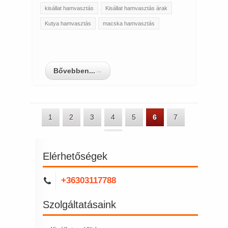
kisállat hamvasztás
Kisállat hamvasztás árak
Kutya hamvasztás
macska hamvasztás
Bővebben...
→
1
2
3
4
5
6
7
8
Elérhetőségek
+36303117788
Szolgáltatásaink