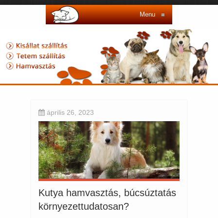
Menu
≡
április 26, 2023
Kutya hamvasztás, búcsúztatás
környezettudatosan?