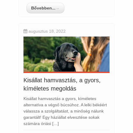
Bővebben...
→
augusztus 18, 2022
Kisállat hamvasztás, a gyors,
kíméletes megoldás
Kisállat hamvasztás a gyors, kíméletes
alternatíva a végső búcsúhoz. A lelki békéért
válassza a szolgáltatást, a minőség nálunk
garantált! Egy háziállat elvesztése sokak
számára óriási […]