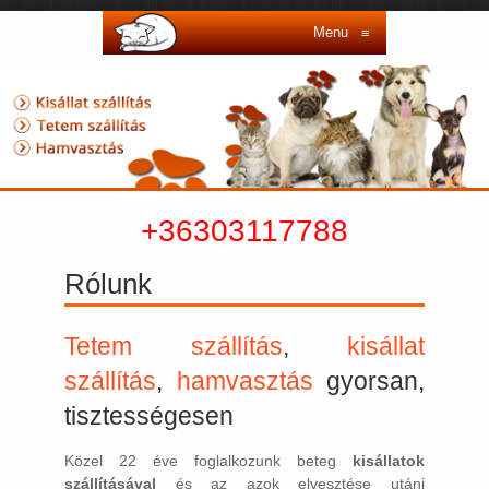
Menu
≡
+36303117788
Rólunk
Tetem szállítás
,
kisállat
szállítás
,
hamvasztás
gyorsan,
tisztességesen
Közel 22 éve foglalkozunk beteg
kisállatok
szállításával
és az azok elvesztése utáni