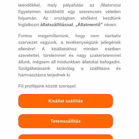
teendőkkel, mely pályafutás az Állatorvosi
Egyetemen kezdődött egy szerencsés véletlen
folyamán. Az országban elsőként kezdtünk
foglalkozni
állatszállítással
,
„Állatmentő”
néven.
Fontos megemlítenünk, hogy nem karitatív
szervezet vagyunk, a tevékenységünk jellegének
ellenére! A kisállatokhoz minden esetben
szeretettel, türelemmel és nagy szakértelemmel
állunk, mégsem áll módunkban állatokat befogadni.
Szolgáltatásaink kizárólag a szállításra és
hamvasztásra terjednek ki.
Fő profilijaink között szerepel:
Kisállat szállítás
Tetemszállítás