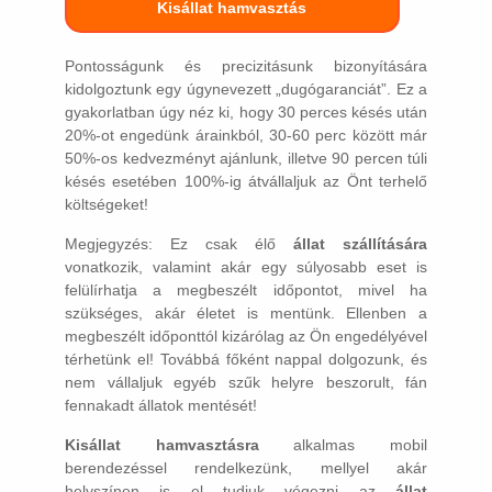
Kisállat hamvasztás
Pontosságunk és precizitásunk bizonyítására
kidolgoztunk egy úgynevezett „dugógaranciát”. Ez a
gyakorlatban úgy néz ki, hogy 30 perces késés után
20%-ot engedünk árainkból, 30-60 perc között már
50%-os kedvezményt ajánlunk, illetve 90 percen túli
késés esetében 100%-ig átvállaljuk az Önt terhelő
költségeket!
Megjegyzés: Ez csak élő
állat szállítására
vonatkozik, valamint akár egy súlyosabb eset is
felülírhatja a megbeszélt időpontot, mivel ha
szükséges, akár életet is mentünk. Ellenben a
megbeszélt időponttól kizárólag az Ön engedélyével
térhetünk el! Továbbá főként nappal dolgozunk, és
nem vállaljuk egyéb szűk helyre beszorult, fán
fennakadt állatok mentését!
Kisállat hamvasztásra
alkalmas mobil
berendezéssel rendelkezünk, mellyel akár
helyszínen is el tudjuk végezni az
állat