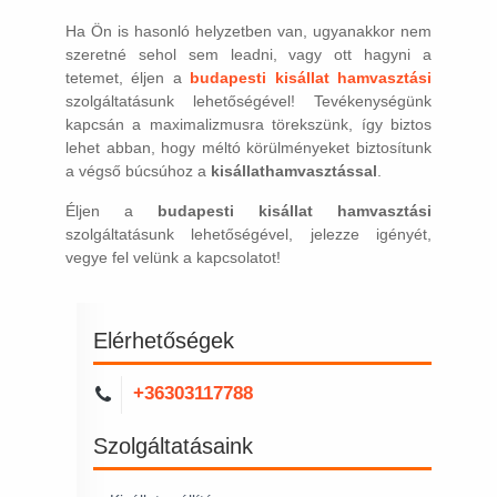
Ha Ön is hasonló helyzetben van, ugyanakkor nem
szeretné sehol sem leadni, vagy ott hagyni a
tetemet, éljen a
budapesti kisállat hamvasztási
szolgáltatásunk lehetőségével! Tevékenységünk
kapcsán a maximalizmusra törekszünk, így biztos
lehet abban, hogy méltó körülményeket biztosítunk
a végső búcsúhoz a
kisállathamvasztással
.
Éljen a
budapesti kisállat hamvasztási
szolgáltatásunk lehetőségével, jelezze igényét,
vegye fel velünk a kapcsolatot!
Elérhetőségek
+36303117788
Szolgáltatásaink