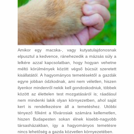
Amikor egy macska-, vagy kutyatulajdonosnak
elpusztul a kedvence, ránehezedik a mázsás súly a
lelkére azzal kapcsolatban, hogy hogyan vehetne
méltó körülmények között végső búcsút szeretett
kisállatától. A hagyományos temetésektől a gazdák
egyre jobban ódzkodnak, ami nem véletlen, hiszen
ilyenkor mindenről nekik kell gondoskodniuk, többek
között az élettelen test mozgatásáról is; ráadásul
nem mindenki lakik olyan környezetben, ahol saját
kert is rendelkezésre áll a temetéshez. Utóbbi
tényező főként a fővárosiak számára kellemetlen,
hiszen Budapesten sokan élnek kisebb-nagyobb
társasházakban, így a hagyományos temetésre
nincs lehetőség a gazda közvetlen környezetében.