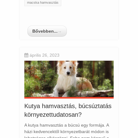
macska hamvasztás
Bővebben...
→
április 26, 2023
Kutya hamvasztás, búcsúztatás
környezettudatosan?
A kutya hamvasztás a búcsú egy formája. A
házi kedvencektől környezetbarát módon is
lehetséges elköszönni. Soha nem könnyű a