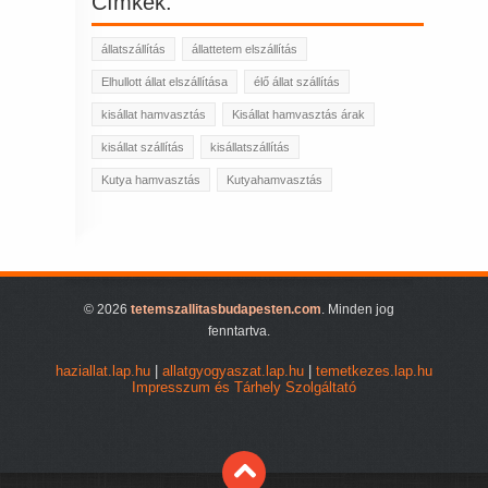
Címkék:
állatszállítás
állattetem elszállítás
Elhullott állat elszállítása
élő állat szállítás
kisállat hamvasztás
Kisállat hamvasztás árak
kisállat szállítás
kisállatszállítás
Kutya hamvasztás
Kutyahamvasztás
© 2026
tetemszallitasbudapesten.com
. Minden jog
fenntartva.
haziallat.lap.hu
|
allatgyogyaszat.lap.hu
|
temetkezes.lap.hu
Impresszum és Tárhely Szolgáltató