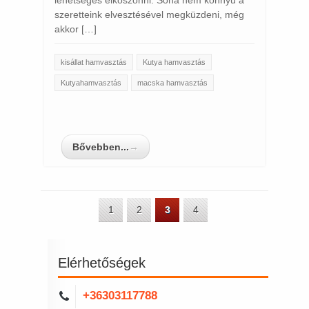
szeretteink elvesztésével megküzdeni, még
akkor […]
kisállat hamvasztás
Kutya hamvasztás
Kutyahamvasztás
macska hamvasztás
Bővebben...
→
1
2
3
4
Elérhetőségek
+36303117788