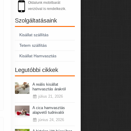
Oldalunk mobilbarát
verzióval is rendelkezik.
Szolgáltatásaink
Kisállat szállítás
Tetem szállítás
Kisállat Hamvasztás
Legutóbbi cikkek
A reális kisállat
hamvasztás árakról
július 21, 2026
A cica hamvasztás
alapvető tudnivalói
június 24, 2026