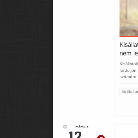
Kisáll
nem l
Kisállato
forduljon
számára!
kisállat h
március
12