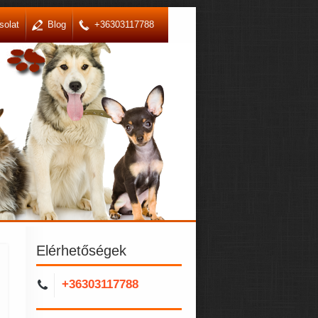
solat
Blog
+36303117788
Elérhetőségek
+36303117788