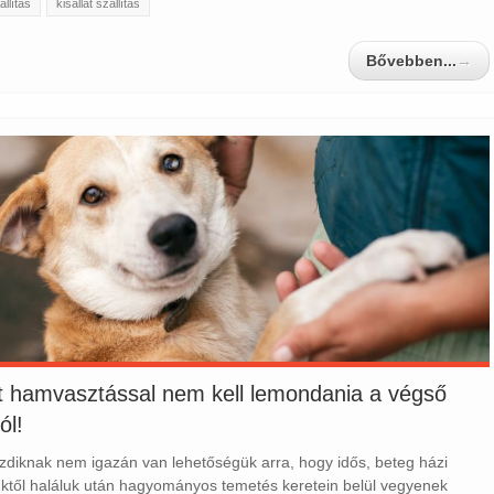
állítás
kisállat szállítás
Bővebben...
→
at hamvasztással nem kell lemondania a végső
ól!
diknak nem igazán van lehetőségük arra, hogy idős, beteg házi
ktől haláluk után hagyományos temetés keretein belül vegyenek