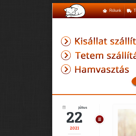
Rólunk
T
július
22
2021