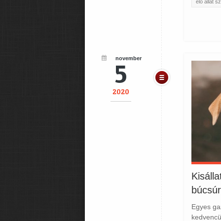
élő állat sz
november
5
2020
Kisáll
búcsúr
Egyes gaz
kedvencü