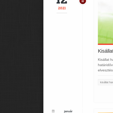
2021
Kisáll
Kisállat 
határidőv
elvesztés
kisállat h
január