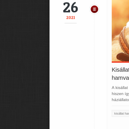
26
2021
Kisáll
hamvai
A kisáll
hiszen íg
háziállat
kisállat h