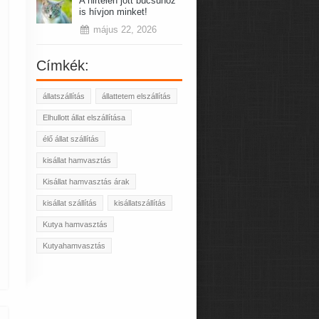
A hirtelen jött búcsúhoz
is hívjon minket!
május 22, 2026
Címkék:
állatszállítás
állattetem elszállítás
Elhullott állat elszállítása
élő állat szállítás
kisállat hamvasztás
Kisállat hamvasztás árak
kisállat szállítás
kisállatszállítás
Kutya hamvasztás
Kutyahamvasztás