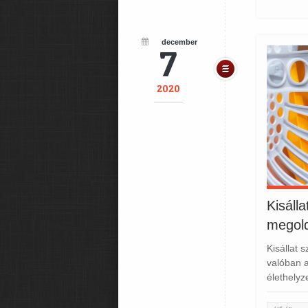
december
7
2020
Kisáll
megold
Kisállat 
valóban 
élethelyz