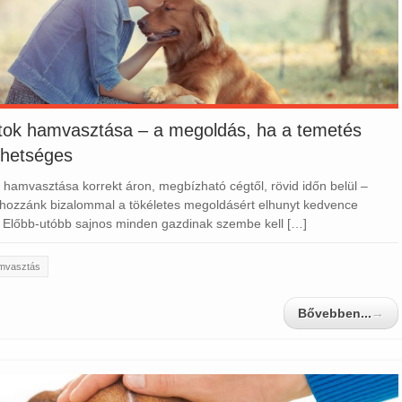
atok hamvasztása – a megoldás, ha a temetés
ehetséges
k hamvasztása korrekt áron, megbízható cégtől, rövid időn belül –
 hozzánk bizalommal a tökéletes megoldásért elhunyt kedvence
 Előbb-utóbb sajnos minden gazdinak szembe kell […]
amvasztás
Bővebben...
→