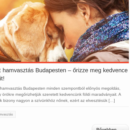
at hamvasztás Budapesten – őrizze meg kedvence
t!
at hamvasztás Budapesten minden szempontból előnyös megoldás,
y örökre megőrizhetjük szeretett kedvencünk földi maradványait. A
ok bizony nagyon a szívünkhöz nőnek, ezért az elvesztésük […]
amvasztás
Bővebben...
→