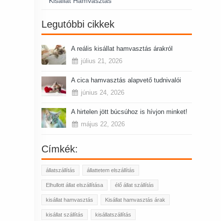
Kisállat Hamvasztás
Legutóbbi cikkek
A reális kisállat hamvasztás árakról
július 21, 2026
A cica hamvasztás alapvető tudnivalói
június 24, 2026
A hirtelen jött búcsúhoz is hívjon minket!
május 22, 2026
Címkék:
állatszállítás
állattetem elszállítás
Elhullott állat elszállítása
élő állat szállítás
kisállat hamvasztás
Kisállat hamvasztás árak
kisállat szállítás
kisállatszállítás