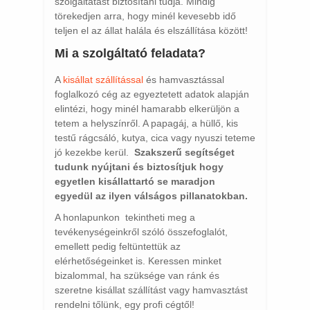
szolgáltatást biztosítani tudja. Mindig
törekedjen arra, hogy minél kevesebb idő
teljen el az állat halála és elszállítása között!
Mi a szolgáltató feladata?
A
kisállat szállítással
és hamvasztással
foglalkozó cég az egyeztetett adatok alapján
elintézi, hogy minél hamarabb elkerüljön a
tetem a helyszínről. A papagáj, a hüllő, kis
testű rágcsáló, kutya, cica vagy nyuszi teteme
jó kezekbe kerül.
Szakszerű segítséget
tudunk nyújtani és biztosítjuk hogy
egyetlen kisállattartó se maradjon
egyedül az ilyen válságos pillanatokban.
A honlapunkon tekintheti meg a
tevékenységeinkről szóló összefoglalót,
emellett pedig feltüntettük az
elérhetőségeinket is. Keressen minket
bizalommal, ha szüksége van ránk és
szeretne kisállat szállítást vagy hamvasztást
rendelni tőlünk, egy profi cégtől!