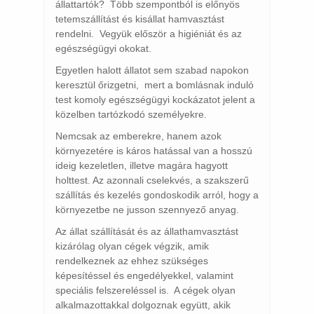
állattartók? Több szempontból is előnyös
tetemszállítást és kisállat hamvasztást
rendelni. Vegyük először a higiéniát és az
egészségügyi okokat.
Egyetlen halott állatot sem szabad napokon
keresztül őrizgetni, mert a bomlásnak induló
test komoly egészségügyi kockázatot jelent a
közelben tartózkodó személyekre.
Nemcsak az emberekre, hanem azok
környezetére is káros hatással van a hosszú
ideig kezeletlen, illetve magára hagyott
holttest. Az azonnali cselekvés, a szakszerű
szállítás és kezelés gondoskodik arról, hogy a
környezetbe ne jusson szennyező anyag.
Az állat szállítását és az állathamvasztást
kizárólag olyan cégek végzik, amik
rendelkeznek az ehhez szükséges
képesítéssel és engedélyekkel, valamint
speciális felszereléssel is. A cégek olyan
alkalmazottakkal dolgoznak együtt, akik