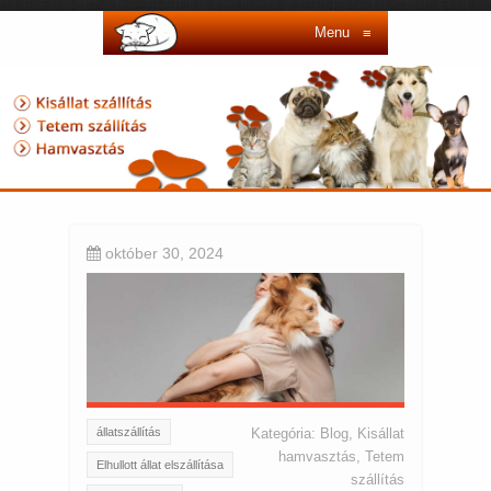
Menu
≡
október 30, 2024
állatszállítás
Kategória:
Blog
,
Kisállat
hamvasztás
,
Tetem
Elhullott állat elszállítása
szállítás