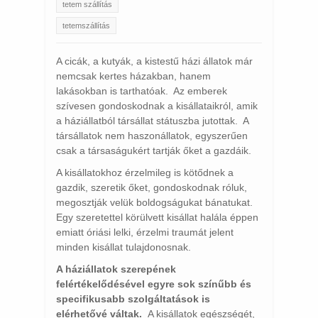
tetem szállítás
tetemszállítás
A cicák, a kutyák, a kistestű házi állatok már
nemcsak kertes házakban, hanem
lakásokban is tarthatóak. Az emberek
szívesen gondoskodnak a kisállataikról, amik
a háziállatból társállat státuszba jutottak. A
társállatok nem haszonállatok, egyszerűen
csak a társaságukért tartják őket a gazdáik.
A kisállatokhoz érzelmileg is kötődnek a
gazdik, szeretik őket, gondoskodnak róluk,
megosztják velük boldogságukat bánatukat.
Egy szeretettel körülvett kisállat halála éppen
emiatt óriási lelki, érzelmi traumát jelent
minden kisállat tulajdonosnak.
A háziállatok szerepének
felértékelődésével egyre sok színűbb és
specifikusabb szolgáltatások is
elérhetővé váltak.
A kisállatok egészségét,