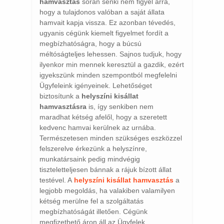
hamvasztás
során senki nem figyel arra,
hogy a tulajdonos valóban a saját állata
hamvait kapja vissza. Ez azonban tévedés,
ugyanis cégünk kiemelt figyelmet fordít a
megbízhatóságra, hogy a búcsú
méltóságteljes lehessen. Sajnos tudjuk, hogy
ilyenkor min mennek keresztül a gazdik, ezért
igyekszünk minden szempontból megfelelni
Ügyfeleink igényeinek. Lehetőséget
biztosítunk a
helyszíni kisállat
hamvasztásra
is, így senkiben nem
maradhat kétség afelől, hogy a szeretett
kedvenc hamvai kerülnek az urnába.
Természetesen minden szükséges eszközzel
felszerelve érkezünk a helyszínre,
munkatársaink pedig mindvégig
tiszteletteljesen bánnak a rájuk bízott állat
testével. A
helyszíni kisállat hamvasztás
a
legjobb megoldás, ha valakiben valamilyen
kétség merülne fel a szolgáltatás
megbízhatóságát illetően. Cégünk
megfizethető áron áll az Ügyfelek