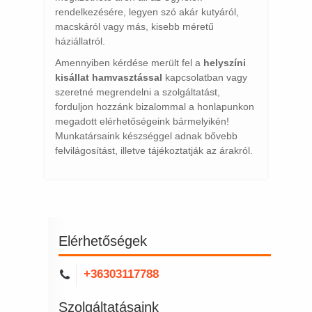
rendelkezésére, legyen szó akár kutyáról,
macskáról vagy más, kisebb méretű
háziállatról.
Amennyiben kérdése merült fel a
helyszíni
kisállat hamvasztással
kapcsolatban vagy
szeretné megrendelni a szolgáltatást,
forduljon hozzánk bizalommal a honlapunkon
megadott elérhetőségeink bármelyikén!
Munkatársaink készséggel adnak bővebb
felvilágosítást, illetve tájékoztatják az árakról.
Elérhetőségek
+36303117788
Szolgáltatásaink