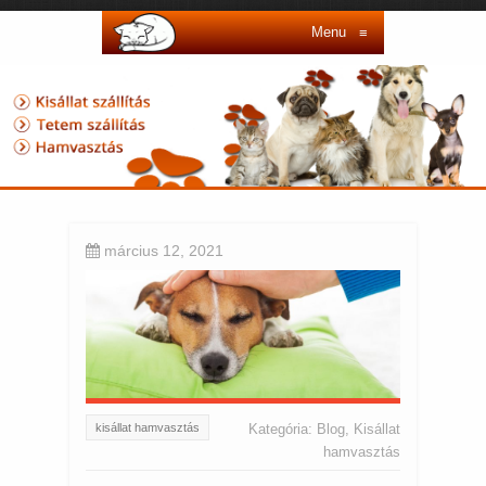
Menu
≡
március 12, 2021
kisállat hamvasztás
Kategória:
Blog
,
Kisállat
hamvasztás