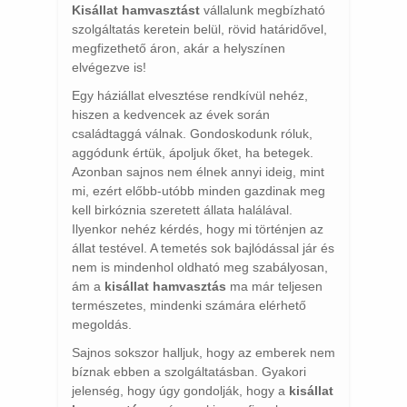
Kisállat hamvasztást
vállalunk megbízható
szolgáltatás keretein belül, rövid határidővel,
megfizethető áron, akár a helyszínen
elvégezve is!
Egy háziállat elvesztése rendkívül nehéz,
hiszen a kedvencek az évek során
családtaggá válnak. Gondoskodunk róluk,
aggódunk értük, ápoljuk őket, ha betegek.
Azonban sajnos nem élnek annyi ideig, mint
mi, ezért előbb-utóbb minden gazdinak meg
kell birkóznia szeretett állata halálával.
Ilyenkor nehéz kérdés, hogy mi történjen az
állat testével. A temetés sok bajlódással jár és
nem is mindenhol oldható meg szabályosan,
ám a
kisállat hamvasztás
ma már teljesen
természetes, mindenki számára elérhető
megoldás.
Sajnos sokszor halljuk, hogy az emberek nem
bíznak ebben a szolgáltatásban. Gyakori
jelenség, hogy úgy gondolják, hogy a
kisállat