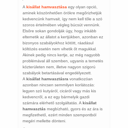
A
kisállat hamvasztása
egy olyan opció,
aminek köszönhetően örökre megőrizhetjük
kedvencünk hamvait, így nem kell tőle a szó
szoros értelmében végleg búcsút vennünk.
Elsőre sokan gondolják úgy, hogy inkább
eltemetik az állatot a kertjükben, azonban ez
bizonyos szabályokhoz kötött, ráadásul
költözés esetén nem vihetik őt magukkal.
Akinek pedig nincs kertje, az még nagyobb
problémával áll szemben, ugyanis a temetés
közterületen nem, illetve nagyon szigorú
szabályok betartásával engedélyezett.
A
kisállat hamvasztásra
vonatkozóan
azonban nincsen semmilyen korlátozás:
legyen szó kutyáról, cicáról vagy más kis
kedvencről, a ez egy bármelyik gazdi
számára elérhető szolgáltatás. A
kisállat
hamvasztás
megbízható, gyors és az ára is
megfizethető, ezért minden szempontból
megéri mellette dönteni.