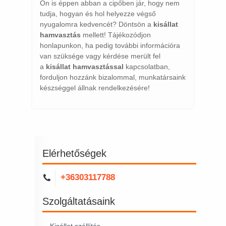
Ön is éppen abban a cipőben jár, hogy nem
tudja, hogyan és hol helyezze végső
nyugalomra kedvencét? Döntsön a
kisállat
hamvasztás
mellett! Tájékozódjon
honlapunkon, ha pedig további információra
van szüksége vagy kérdése merült fel
a
kisállat hamvasztással
kapcsolatban,
forduljon hozzánk bizalommal, munkatársaink
készséggel állnak rendelkezésére!
Elérhetőségek
+36303117788
Szolgáltatásaink
Kisállat szállítás