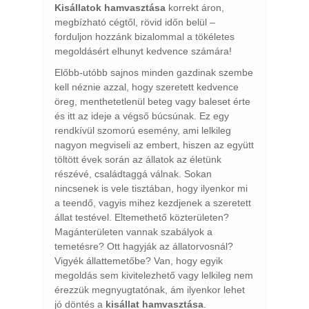
Kisállatok hamvasztása
korrekt áron,
megbízható cégtől, rövid időn belül –
forduljon hozzánk bizalommal a tökéletes
megoldásért elhunyt kedvence számára!
Előbb-utóbb sajnos minden gazdinak szembe
kell néznie azzal, hogy szeretett kedvence
öreg, menthetetlenül beteg vagy baleset érte
és itt az ideje a végső búcsúnak. Ez egy
rendkívül szomorú esemény, ami lelkileg
nagyon megviseli az embert, hiszen az együtt
töltött évek során az állatok az életünk
részévé, családtaggá válnak. Sokan
nincsenek is vele tisztában, hogy ilyenkor mi
a teendő, vagyis mihez kezdjenek a szeretett
állat testével. Eltemethető közterületen?
Magánterületen vannak szabályok a
temetésre? Ott hagyják az állatorvosnál?
Vigyék állattemetőbe? Van, hogy egyik
megoldás sem kivitelezhető vagy lelkileg nem
érezzük megnyugtatónak, ám ilyenkor lehet
jó döntés a
kisállat hamvasztása
.