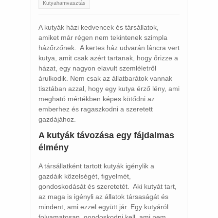
Kutyahamvasztás
A kutyák házi kedvencek és társállatok,
amiket már régen nem tekintenek szimpla
házőrzőnek. A kertes ház udvarán láncra vert
kutya, amit csak azért tartanak, hogy őrizze a
házat, egy nagyon elavult szemléletről
árulkodik. Nem csak az állatbarátok vannak
tisztában azzal, hogy egy kutya érző lény, ami
megható mértékben képes kötődni az
emberhez és ragaszkodni a szeretett
gazdájához.
A kutyák távozása egy fájdalmas
élmény
A társállatként tartott kutyák igénylik a
gazdáik közelségét, figyelmét,
gondoskodását és szeretetét. Aki kutyát tart,
az maga is igényli az állatok társaságát és
mindent, ami ezzel együtt jár. Egy kutyáról
folyamatosan gondoskodni kell, ami nem