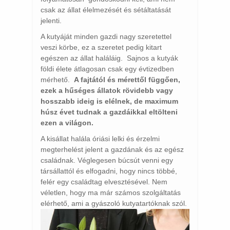
csak az állat élelmezését és sétáltatását
jelenti.
A kutyáját minden gazdi nagy szeretettel
veszi körbe, ez a szeretet pedig kitart
egészen az állat haláláig. Sajnos a kutyák
földi élete átlagosan csak egy évtizedben
mérhető.
A fajtától és mérettől függően,
ezek a hűséges állatok rövidebb vagy
hosszabb ideig is elélnek, de maximum
húsz évet tudnak a gazdáikkal eltölteni
ezen a világon.
A kisállat halála óriási lelki és érzelmi
megterhelést jelent a gazdának és az egész
családnak. Véglegesen búcsút venni egy
társállattól és elfogadni, hogy nincs többé,
felér egy családtag elvesztésével. Nem
véletlen, hogy ma már számos szolgáltatás
elérhető, ami a gyászoló kutyatartóknak szól.