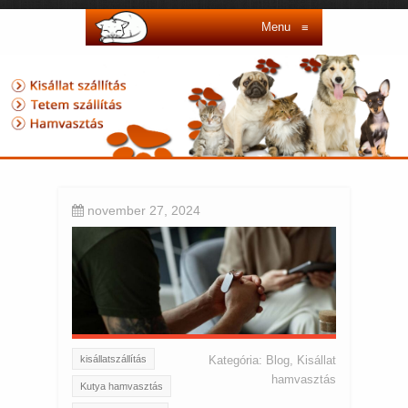
Menu
≡
november 27, 2024
kisállatszállítás
Kategória:
Blog
,
Kisállat
hamvasztás
Kutya hamvasztás