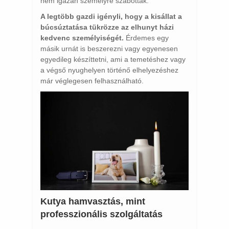
nem igazán személyre szabottak.
A legtöbb gazdi igényli, hogy a kisállat a
búcsúztatása tükrözze az elhunyt házi
kedvenc személyiségét.
Érdemes egy
másik urnát is beszerezni vagy egyenesen
egyedileg készíttetni, ami a temetéshez vagy
a végső nyughelyen történő elhelyezéshez
már véglegesen felhasználható.
Kutya hamvasztás, mint
professzionális szolgáltatás