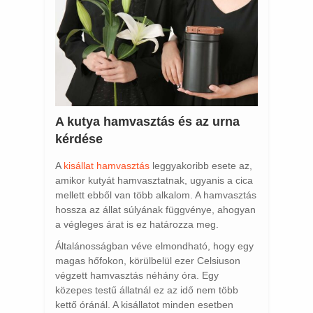
A kutya hamvasztás és az urna
kérdése
A
kisállat hamvasztás
leggyakoribb esete az,
amikor kutyát hamvasztatnak, ugyanis a cica
mellett ebből van több alkalom. A hamvasztás
hossza az állat súlyának függvénye, ahogyan
a végleges árat is ez határozza meg.
Általánosságban véve elmondható, hogy egy
magas hőfokon, körülbelül ezer Celsiuson
végzett hamvasztás néhány óra. Egy
közepes testű állatnál ez az idő nem több
kettő óránál. A kisállatot minden esetben