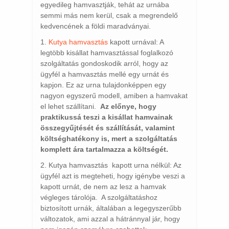
egyedileg hamvasztják, tehát az urnába
semmi más nem kerül, csak a megrendelő
kedvencének a földi maradványai.
1.
Kutya hamvasztás
kapott urnával: A
legtöbb kisállat hamvasztással foglalkozó
szolgáltatás gondoskodik arról, hogy az
ügyfél a hamvasztás mellé egy urnát és
kapjon. Ez az urna tulajdonképpen egy
nagyon egyszerű modell, amiben a hamvakat
el lehet szállítani.
Az előnye, hogy
praktikussá teszi a kisállat hamvainak
összegyűjtését és szállítását, valamint
költséghatékony is, mert a szolgáltatás
komplett ára tartalmazza a költségét.
2. Kutya hamvasztás kapott urna nélkül: Az
ügyfél azt is megteheti, hogy igénybe veszi a
kapott urnát, de nem az lesz a hamvak
végleges tárolója. A szolgáltatáshoz
biztosított urnák, általában a legegyszerűbb
változatok, ami azzal a hátránnyal jár, hogy