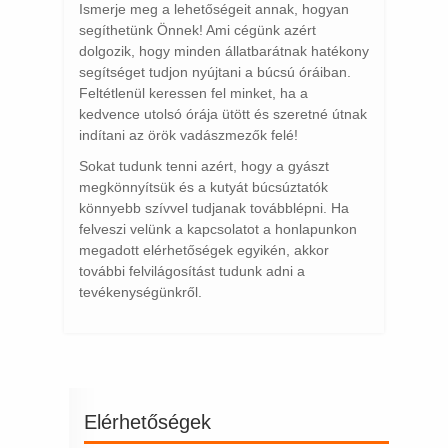
Ismerje meg a lehetőségeit annak, hogyan
segíthetünk Önnek! Ami cégünk azért
dolgozik, hogy minden állatbarátnak hatékony
segítséget tudjon nyújtani a búcsú óráiban.
Feltétlenül keressen fel minket, ha a
kedvence utolsó órája ütött és szeretné útnak
indítani az örök vadászmezők felé!
Sokat tudunk tenni azért, hogy a gyászt
megkönnyítsük és a kutyát búcsúztatók
könnyebb szívvel tudjanak továbblépni. Ha
felveszi velünk a kapcsolatot a honlapunkon
megadott elérhetőségek egyikén, akkor
további felvilágosítást tudunk adni a
tevékenységünkről.
Elérhetőségek