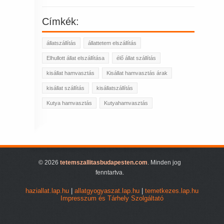
Címkék:
állatszállítás
állattetem elszállítás
Elhullott állat elszállítása
élő állat szállítás
kisállat hamvasztás
Kisállat hamvasztás árak
kisállat szállítás
kisállatszállítás
Kutya hamvasztás
Kutyahamvasztás
© 2026
tetemszallitasbudapesten.com
. Minden jog
fenntartva.
haziallat.lap.hu
|
allatgyogyaszat.lap.hu
|
temetkezes.lap.hu
Impresszum és Tárhely Szolgáltató