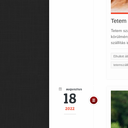
Tetem 
Tetem szá
körülmény
szállítás
Elhullott ál
tetemszáll
augusztus
18
2022