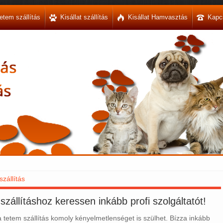
etem szállítás
Kisállat szállítás
Kisállat Hamvasztás
Kapc
szállításhoz keressen inkább profi szolgáltatót!
 tetem szállítás komoly kényelmetlenséget is szülhet. Bízza inkább