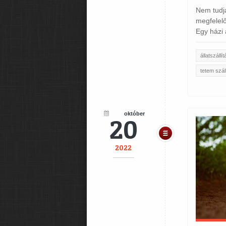
Nem tudja
megfelelő
Egy házi 
állatszállít
tetem szál
október
20
2022