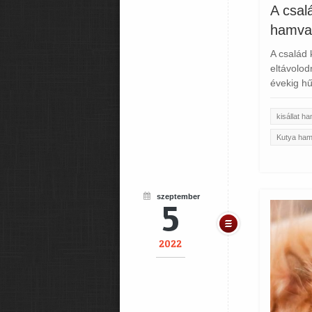
A csal
hamvas
A család
eltávolod
évekig hű
kisállat h
Kutya ha
szeptember
5
2022