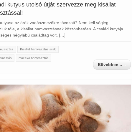
ádi kutyus utolsó útját szervezze meg kisállat
ztással!
 kutyusa az örök vadászmezőkre távozott? Nem kell végleg
niuk tőle, a kisállat hamvasztásnak köszönhetően. A család kutyája
séges négylábú családtag volt, […]
amvasztás
Kisállat hamvasztás árak
mvasztás
macska hamvasztás
Bővebben...
→