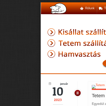
Rólunk
T
január
10
Tetem 
2023
Egyedül a