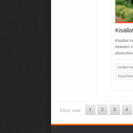
Kisáll
Kisállat 
békéért v
elvesztés
kisállat h
Kutya ha
1
2
3
4
Előző oldal