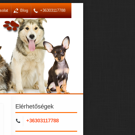
solat
Blog
+36303117788
Elérhetőségek
+36303117788