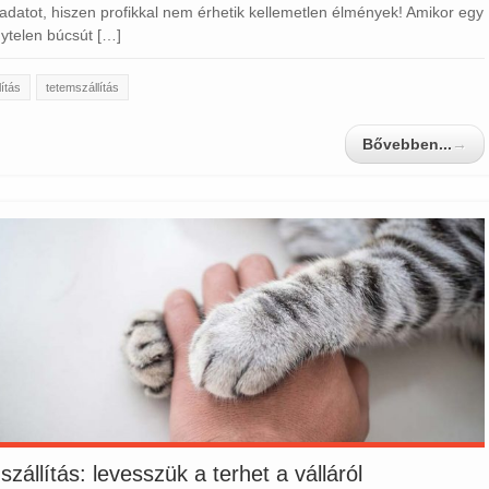
ladatot, hiszen profikkal nem érhetik kellemetlen élmények! Amikor egy
ytelen búcsút […]
lítás
tetemszállítás
Bővebben...
→
zállítás: levesszük a terhet a válláról