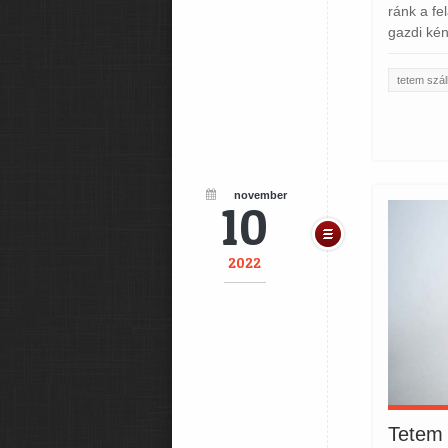
ránk a fe
gazdi kén
tetem szál
november
10
2022
Tetem s