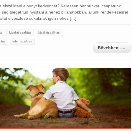
 elszállítani elhunyt kedvencét? Keressen bennünket, csapatunk
 segítséget tud nyújtani a nehéz pillanatokban, állunk rendelkezésre!
állat elvesztése sokaknak igen nehéz […]
ás
kisállat szállítás
kisállatszállítás
lítás
tetemszállítás
Bővebben...
→