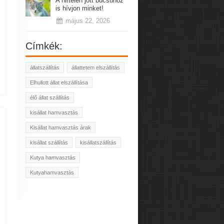
A hirtelen jött búcsúhoz
is hívjon minket!
május 22, 2026
Címkék:
állatszállítás
állattetem elszállítás
Elhullott állat elszállítása
élő állat szállítás
kisállat hamvasztás
Kisállat hamvasztás árak
kisállat szállítás
kisállatszállítás
Kutya hamvasztás
Kutyahamvasztás