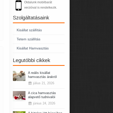
Oldalunk mobilbarát
verzióval is rendelkezik.
Szolgáltatásaink
Kisállat szállítás
Tetem szállítás
Kisállat Hamvasztás
Legutóbbi cikkek
A reális kisállat
hamvasztás árakról
július 21, 2026
A cica hamvasztás
alapvető tudnivalói
június 24, 2026