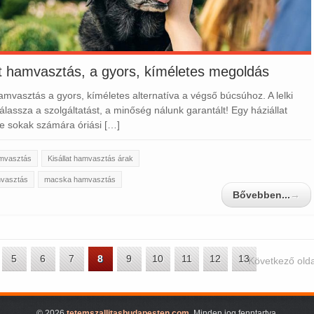
at hamvasztás, a gyors, kíméletes megoldás
hamvasztás a gyors, kíméletes alternatíva a végső búcsúhoz. A lelki
álassza a szolgáltatást, a minőség nálunk garantált! Egy háziállat
e sokak számára óriási […]
amvasztás
Kisállat hamvasztás árak
mvasztás
macska hamvasztás
Bővebben...
→
5
6
7
8
9
10
11
12
13
Következő olda
© 2026
tetemszallitasbudapesten.com
. Minden jog fenntartva.