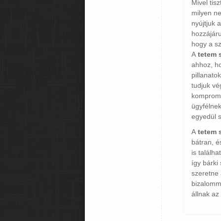
Mivel tis
milyen ne
nyújtjuk 
hozzájáru
hogy a sz
A
tetem s
ahhoz, h
pillanato
tudjuk vé
kompromi
ügyfélnek
egyedül 
A
tetem 
bátran, 
is találh
így bárki
szeretne 
bizalomm
állnak az