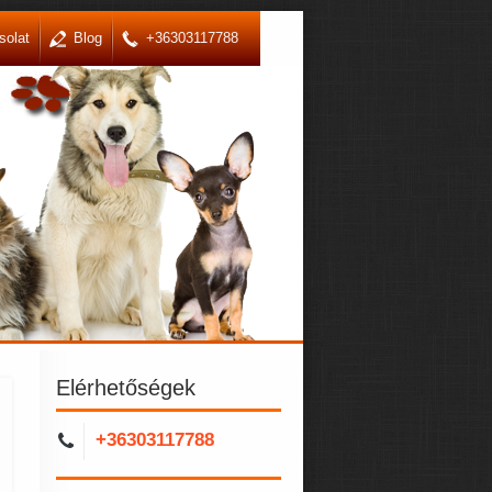
solat
Blog
+36303117788
Elérhetőségek
+36303117788