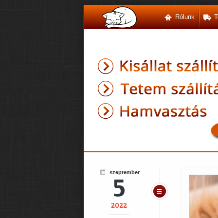
Rólunk
T
szeptember
5
2022