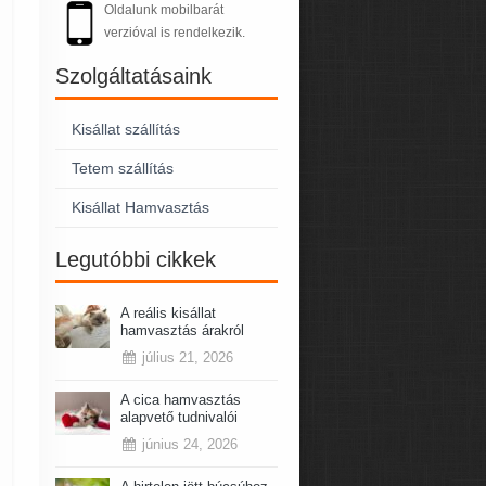
Oldalunk mobilbarát
verzióval is rendelkezik.
Szolgáltatásaink
Kisállat szállítás
Tetem szállítás
Kisállat Hamvasztás
Legutóbbi cikkek
A reális kisállat
hamvasztás árakról
július 21, 2026
A cica hamvasztás
alapvető tudnivalói
június 24, 2026