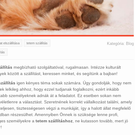
lat elszállítása
tetem szállítás
Kategória:
Blog
ítás
állítás
megbízható szolgáltatóval, rugalmasan. Intézze kulturált
ek között a szállítást, keressen minket, és segítünk a bajban!
zállítás
igen kényes téma sokak számára. Úgy gondolják, hogy nem
ek lelkileg ahhoz, hogy ezzel tudjanak foglalkozni, ezért inkább
ltabb személyeknek adnák át a feladatot. Ez esetben sokan nem
véletlenre a választást. Szeretnének korrekt vállalkozást találni, amely
eljesen, tisztességesen végzi a munkáját, így a halott állat megfelelő
ban részesülhet. Amennyiben Önnek is szüksége lenne profi,
éges személyekre a
tetem szállításhoz
, ne kutasson tovább, mert jó
!