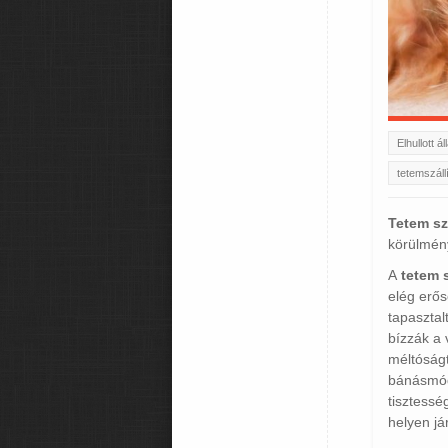
Elhullott ál
tetemszáll
Tetem sz
körülmény
A
tetem s
elég erős
tapaszta
bízzák a 
méltóságt
bánásmód
tisztess
helyen jár