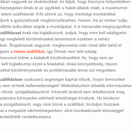
ztában vagyunk az elvárásokkal, és látjuk, hogy bizonyos helyzetekben
hézségeket élnek át az ügyfelek a halott állatok miatt, a maximumot
a tetem szállításnál. A fő célunk az, hogy minőségi munkánkkal
ljunk a gyászidőszak megkönnyítéséhez, hiszen, ha az ember tudja,
állítók kulturáltan végzik a munkájukat, ő is hamarabb megnyugodhat.
zállítással
évek óta foglalkozunk, tudjuk, hogy mire kell odafigyelni
ogy megfelelő körülményeket teremtsünk ezekben a nehéz
kban. Rugalmasak vagyunk, megkeresése után rövid időn belül el
gezni a
tetem szállítást
,
így Önnek nem kell sokáig
sszumot kötnie a kialakult körülményekkel. Az, hogy nem az
 kell foglalkoznia ezzel a feladattal, óriási könnyebbség, hiszen
sokkal körülményesebb és problémásabb lenne ezt megoldani.
szállításban
szakszerű segítséget kaphat tőlünk, hívjon bennünket
és nem érhetik kellemetlenségek! Weboldalunkon bővebb információkat
at rólunk, szolgáltatásunkról. A korrekt árakról sem feledkezünk meg,
 számára könnyedén elérhető lehetőséget kínálunk. Ha kérdezni
a szolgáltatásról, vagy ránk bízná a szállítást, forduljon hozzánk
al a megadott elérhetőségeinken, ahol munkatársaink készséggel
 érdeklődők rendelkezésére.