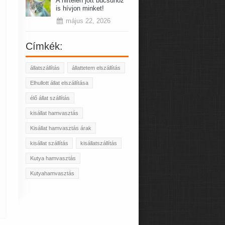
A hirtelen jött búcsúhoz
is hívjon minket!
május 22, 2026
Címkék:
állatszállítás
állattetem elszállítás
Elhullott állat elszállítása
élő állat szállítás
kisállat hamvasztás
Kisállat hamvasztás árak
kisállat szállítás
kisállatszállítás
Kutya hamvasztás
Kutyahamvasztás