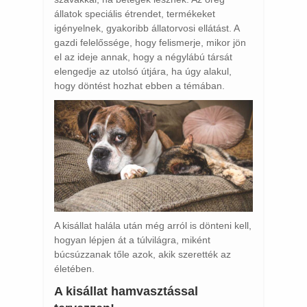
állatok speciális étrendet, termékeket
igényelnek, gyakoribb állatorvosi ellátást. A
gazdi felelőssége, hogy felismerje, mikor jön
el az ideje annak, hogy a négylábú társát
elengedje az utolsó útjára, ha úgy alakul,
hogy döntést hozhat ebben a témában.
A kisállat halála után még arról is dönteni kell,
hogyan lépjen át a túlvilágra, miként
búcsúzzanak tőle azok, akik szerették az
életében.
A kisállat hamvasztással