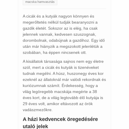
macska hamvasztás
A cicák és a kutyák nagyon könnyen és
megerőltetés nélkül tudják bearanyozni a
gazdik életét. Sokszor az is elég, ha csak
jelennek vannak, kedvesen szuszognak,
dorombolnak, odabújnak a gazdihoz. Egy idő
után már hiányzik a megszokott jelenlétük a
szobában, ha éppen nincsenek ott.
A kisállatok társasága sajnos nem egy életre
szól, mert a cicák és kutyák is tizenéveket
tudnak megélni. A húsz, huszonegy éves kor
ezeknél az állatoknál már valódi rekordnak és
kuriózumnak számít. Érdekesség, hogy a
világ legöregebb macskája megérte a 38
éves kort, de a világ legtovább élő kutyája is
29 éves volt, amikor eltávozott az örök
vadászmezőkre.
A házi kedvencek öregedésére
utaló jelek