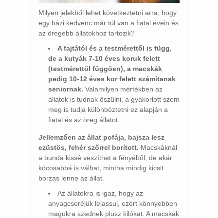
Milyen jelekből lehet következtetni arra, hogy
egy házi kedvenc már túl van a fiatal évein és
az öregebb állatokhoz tartozik?
A fajtától és a testmérettől is függ,
de a kutyák 7-10 éves koruk felett
(testmérettől függően), a macskák
pedig 10-12 éves kor felett számítanak
seniornak.
Valamilyen mértékben az
állatok is tudnak őszülni, a gyakorlott szem
meg is tudja különböztetni ez alapján a
fiatal és az öreg állatot.
Jellemzően az állat pofája, bajsza lesz
ezüstös, fehér szőrrel borított.
Macskáknál
a bunda kissé veszíthet a fényéből, de akár
kócosabbá is válhat, mintha mindig kicsit
borzas lenne az állat.
Az állatokra is igaz, hogy az
anyagcseréjük lelassul, ezért könnyebben
magukra szednek plusz kilókat. A macskák