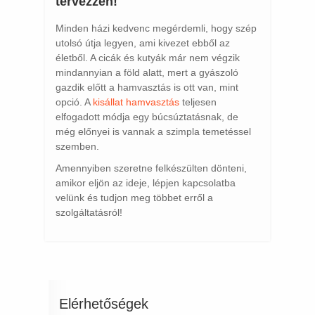
tervezzen!
Minden házi kedvenc megérdemli, hogy szép
utolsó útja legyen, ami kivezet ebből az
életből. A cicák és kutyák már nem végzik
mindannyian a föld alatt, mert a gyászoló
gazdik előtt a hamvasztás is ott van, mint
opció. A
kisállat hamvasztás
teljesen
elfogadott módja egy búcsúztatásnak, de
még előnyei is vannak a szimpla temetéssel
szemben.
Amennyiben szeretne felkészülten dönteni,
amikor eljön az ideje, lépjen kapcsolatba
velünk és tudjon meg többet erről a
szolgáltatásról!
Elérhetőségek