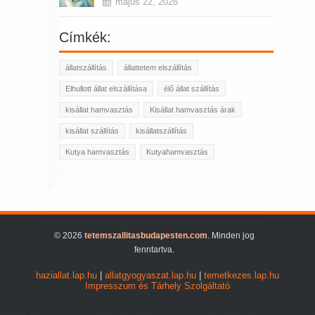
május 22, 2026
Címkék:
állatszállítás
állattetem elszállítás
Elhullott állat elszállítása
élő állat szállítás
kisállat hamvasztás
Kisállat hamvasztás árak
kisállat szállítás
kisállatszállítás
Kutya hamvasztás
Kutyahamvasztás
© 2026
tetemszallitasbudapesten.com
. Minden jog
fenntartva.
haziallat.lap.hu
|
allatgyogyaszat.lap.hu
|
temetkezes.lap.hu
Impresszum és Tárhely Szolgáltató