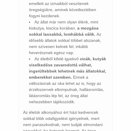
emellett az izmaikból veszítenek
öregségükre, aminek következtében
fogyni kezdenek.
Az állat már nem olyan élénk, mint
kiskutya, kiscica korában,
a mozgása
sokkal lassabbá, lomhábbá válik.
Az
idősebb állatok sokkal többet alszanak,
nem szívesen kelnek fel, inkább
heverésznek egész nap.
Az életből kifelé igyekvő
cicák, kutyák
viselkedése zavarodottá válhat,
ingerültebbek lehetnek más állatokkal,
emberekkel szemben.
Ennek a
változásnak az oka lehet az is, hogy az
érzékszervek eltompulnak, hallásromlás,
látásromlás lép fel, az öreg állat
nehezebben tájékozódik.
Az életük alkonyához ért házi kedvencek
sokkal több odafigyelést igényelnek, mert
nem panaszkodnak, nem tudják elmondani
szavakkal, ha betegek lesznek. Az öreg