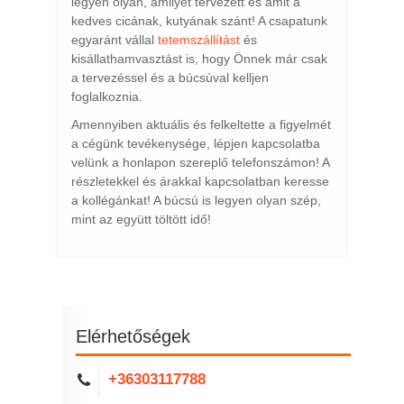
legyen olyan, amilyet tervezett és amit a
kedves cicának, kutyának szánt! A csapatunk
egyaránt vállal
tetemszállítást
és
kisállathamvasztást is, hogy Önnek már csak
a tervezéssel és a búcsúval kelljen
foglalkoznia.
Amennyiben aktuális és felkeltette a figyelmét
a cégünk tevékenysége, lépjen kapcsolatba
velünk a honlapon szereplő telefonszámon! A
részletekkel és árakkal kapcsolatban keresse
a kollégánkat! A búcsú is legyen olyan szép,
mint az együtt töltött idő!
Elérhetőségek
+36303117788