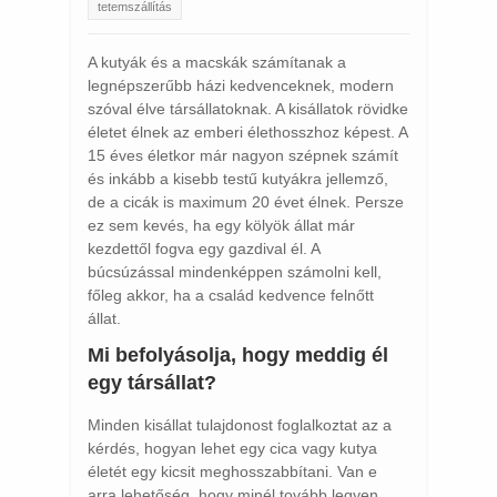
tetemszállítás
A kutyák és a macskák számítanak a
legnépszerűbb házi kedvenceknek, modern
szóval élve társállatoknak. A kisállatok rövidke
életet élnek az emberi élethosszhoz képest. A
15 éves életkor már nagyon szépnek számít
és inkább a kisebb testű kutyákra jellemző,
de a cicák is maximum 20 évet élnek. Persze
ez sem kevés, ha egy kölyök állat már
kezdettől fogva egy gazdival él. A
búcsúzással mindenképpen számolni kell,
főleg akkor, ha a család kedvence felnőtt
állat.
Mi befolyásolja, hogy meddig él
egy társállat?
Minden kisállat tulajdonost foglalkoztat az a
kérdés, hogyan lehet egy cica vagy kutya
életét egy kicsit meghosszabbítani. Van e
arra lehetőség, hogy minél tovább legyen