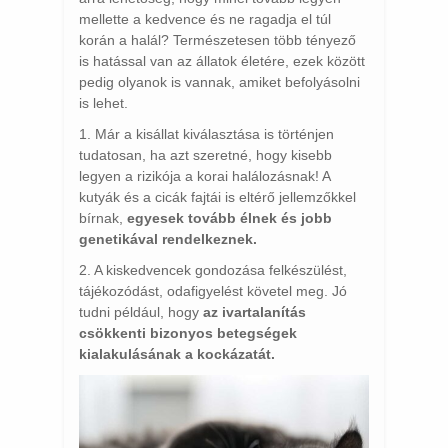
mellette a kedvence és ne ragadja el túl
korán a halál? Természetesen több tényező
is hatással van az állatok életére, ezek között
pedig olyanok is vannak, amiket befolyásolni
is lehet.
1. Már a kisállat kiválasztása is történjen
tudatosan, ha azt szeretné, hogy kisebb
legyen a rizikója a korai halálozásnak! A
kutyák és a cicák fajtái is eltérő jellemzőkkel
bírnak,
egyesek tovább élnek és jobb
genetikával rendelkeznek.
2. A kiskedvencek gondozása felkészülést,
tájékozódást, odafigyelést követel meg. Jó
tudni például, hogy
az ivartalanítás
csökkenti bizonyos betegségek
kialakulásának a kockázatát.