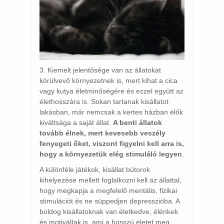
3. Kiemelt jelentősége van az állatokat
körülvevő környezetnek is, mert kihat a cica
vagy kutya életminőségére és ezzel együtt az
élethosszára is. Sokan tartanak kisállatot
lakásban, már nemcsak a kertes házban élők
kiváltsága a saját állat.
A benti állatok
tovább élnek, mert kevesebb veszély
fenyegeti őket, viszont figyelni kell arra is,
hogy a környezetük elég stimuláló legyen
.
A különféle játékok, kisállat bútorok
kihelyezése mellett foglalkozni kell az állattal,
hogy megkapja a megfelelő mentális, fizikai
stimulációt és ne süppedjen depresszióba. A
boldog kisállatoknak van életkedve, élénkek
és motiváltak is, ami a hosszú életet meg