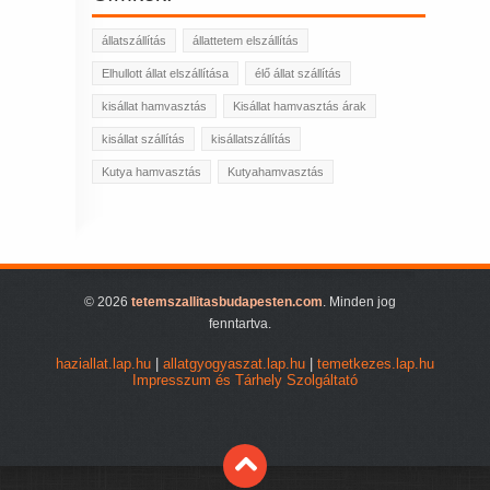
állatszállítás
állattetem elszállítás
Elhullott állat elszállítása
élő állat szállítás
kisállat hamvasztás
Kisállat hamvasztás árak
kisállat szállítás
kisállatszállítás
Kutya hamvasztás
Kutyahamvasztás
© 2026
tetemszallitasbudapesten.com
. Minden jog
fenntartva.
haziallat.lap.hu
|
allatgyogyaszat.lap.hu
|
temetkezes.lap.hu
Impresszum és Tárhely Szolgáltató