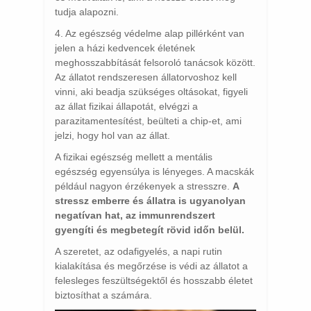
tudja alapozni.
4. Az egészség védelme alap pillérként van
jelen a házi kedvencek életének
meghosszabbítását felsoroló tanácsok között.
Az állatot rendszeresen állatorvoshoz kell
vinni, aki beadja szükséges oltásokat, figyeli
az állat fizikai állapotát, elvégzi a
parazitamentesítést, beülteti a chip-et, ami
jelzi, hogy hol van az állat.
A fizikai egészség mellett a mentális
egészség egyensúlya is lényeges. A macskák
például nagyon érzékenyek a stresszre.
A
stressz emberre és állatra is ugyanolyan
negatívan hat, az immunrendszert
gyengíti és megbetegít rövid időn belül.
A szeretet, az odafigyelés, a napi rutin
kialakítása és megőrzése is védi az állatot a
felesleges feszültségektől és hosszabb életet
biztosíthat a számára.