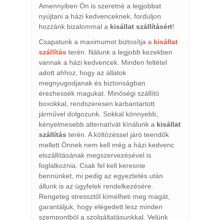
Amennyiben Ön is szeretné a legjobbat
nyújtani a házi kedvenceknek, forduljon
hozzánk bizalommal a
kisállat szállításért
!
Csapatunk a maximumot biztosítja a
kisállat
szállítás
terén. Nálunk a legjobb kezekben
vannak a házi kedvencek. Minden feltétel
adott ahhoz, hogy az állatok
megnyugodjanak és biztonságban
érezhessék magukat. Minőségi szállító
boxokkal, rendszeresen karbantartott
járművel dolgozunk. Sokkal könnyebb,
kényelmesebb alternatívát kínálunk a
kisállat
szállítás
terén. A költözéssel járó teendők
mellett Önnek nem kell még a házi kedvenc
elszállításának megszervezésével is
foglalkoznia. Csak fel kell keresnie
bennünket, mi pedig az egyeztetés után
állunk is az ügyfelek rendelkezésére.
Rengeteg stressztől kímélheti meg magát,
garantáljuk, hogy elégedett lesz minden
szempontból a szolgáltatásunkkal. Velünk