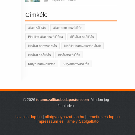
Címkék:
állatszállítás
állattetem elszállítás
Elhullott állat elszállítása
élő állat szállítás
kisállat hamvasztás
Kisállat hamvasztás árak
kisállat szállítás
kisállatszállítás
Kutya hamvasztás
Kutyahamvasztás
© 2026
tetemszallitasbudapesten.com
. Minden jog
fenntartva.
haziallat.lap.hu
|
allatgyogyaszat.lap.hu
|
temetkezes.lap.hu
Impresszum és Tárhely Szolgáltató