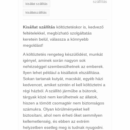
szállítás
kisállat szállítás
kisállatszállítás
Kisállat szállítás
költöztetéskor is, kedvező
feltételekkel, megbízható szolgáltatás
keretein belül, válassza a könnyebb
megoldást!
A költöztetés rengeteg készülődést, munkát
igényel, aminek során nagyon sok
nehézséggel szembesülhetnek az emberek.
Ilyen lehet például a kisállatok elszállítása.
Sokan tartanak kutyát, macskát, egyéb házi
kedvencet, amiket szintén el kell költöztetni a
régi házból. A szállító járműbe a bútorok,
tárgyak közé nem kerülhetnek az állatok,
hiszen a tömött csomagtér nem biztonságos
számukra. Olyan körülményeket kell
biztosítani, ahol nem érheti őket semmilyen
kellemetlenség, és ebben az extrém
helyzetben esetleg meg is tudnak nyugodni.