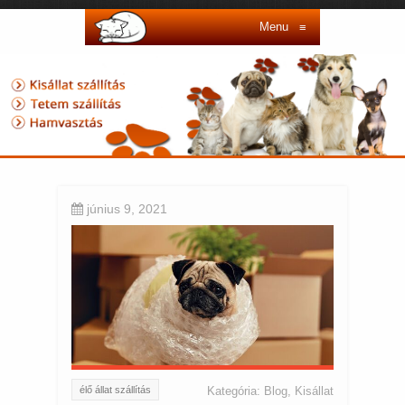
Menu
≡
június 9, 2021
élő állat szállítás
Kategória:
Blog
,
Kisállat