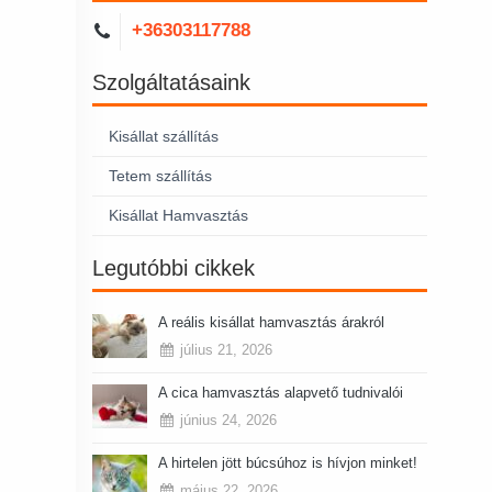
+36303117788
Szolgáltatásaink
Kisállat szállítás
Tetem szállítás
Kisállat Hamvasztás
Legutóbbi cikkek
A reális kisállat hamvasztás árakról
július 21, 2026
A cica hamvasztás alapvető tudnivalói
június 24, 2026
A hirtelen jött búcsúhoz is hívjon minket!
május 22, 2026