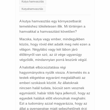
Kutya hamvasztás
Kutyahamvasztás
A kutya hamvasztás egy környezetbarát
temetéshez tökéletesen illik. Mi történjen a
hamvakkal a hamvasztást követően?
Macska, kutya vagy ember, mindegyikben
közös, hogy rövid élet adatik meg neki ezen a
világon. Négylábú vagy két lábon járó
élőlényről van szó, az út vége ugyanúgy
végződik, mindannyian porrá leszünk végül.
A halottak elbúcsúztatása régi
hagyományokra nyúlik vissza. A temetés és a
testek elégetése egyaránt megtalálható az
emberi szokások között. Az állatoknak
nincsen halál tudata, búcsút sem vesznek
egymástól, habár több fajra jellemző, hogy az
egyedek haláluk előtt elvonulnak meghalni.
Ezt a tudomány azzal magyarázza, hogy az
állat a gyengesége miatt sebezhetőnek érzi