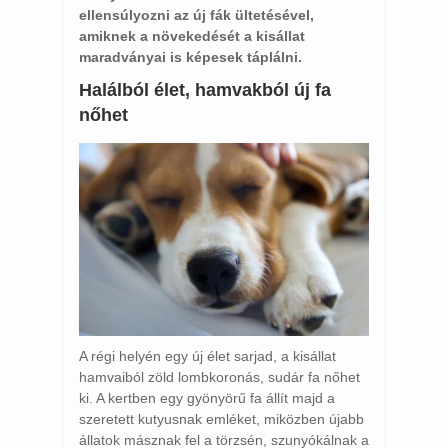
ellensúlyozni az új fák ültetésével,
amiknek a növekedését a kisállat
maradványai is képesek táplálni.
Halálból élet, hamvakból új fa
nőhet
A régi helyén egy új élet sarjad, a kisállat
hamvaiból zöld lombkoronás, sudár fa nőhet
ki. A kertben egy gyönyörű fa állít majd a
szeretett kutyusnak emléket, miközben újabb
állatok másznak fel a törzsén, szunyókálnak a