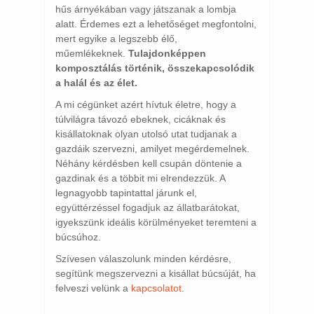
hűs árnyékában vagy játszanak a lombja
alatt. Érdemes ezt a lehetőséget megfontolni,
mert egyike a legszebb élő,
műemlékeknek.
Tulajdonképpen
komposztálás történik, összekapcsolódik
a halál és az élet.
A mi cégünket azért hívtuk életre, hogy a
túlvilágra távozó ebeknek, cicáknak és
kisállatoknak olyan utolsó utat tudjanak a
gazdáik szervezni, amilyet megérdemelnek.
Néhány kérdésben kell csupán döntenie a
gazdinak és a többit mi elrendezzük. A
legnagyobb tapintattal járunk el,
együttérzéssel fogadjuk az állatbarátokat,
igyekszünk ideális körülményeket teremteni a
búcsúhoz.
Szívesen válaszolunk minden kérdésre,
segítünk megszervezni a kisállat búcsúját, ha
felveszi velünk a
kapcsolatot
.