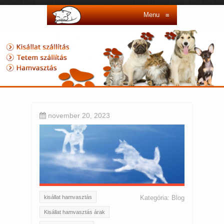
Menu
≡
november 20, 2023
kisállat hamvasztás
Kategória:
Blog
Kisállat hamvasztás árak