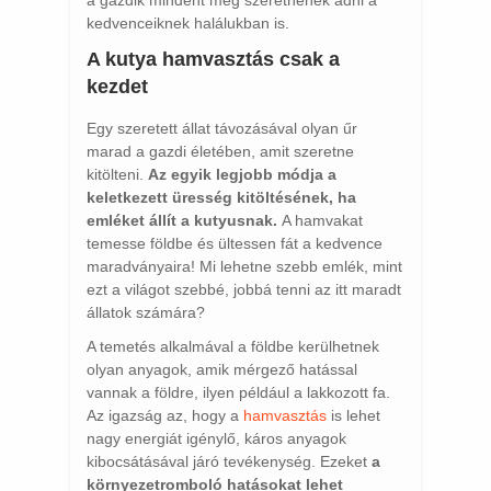
a gazdik mindent meg szeretnének adni a
kedvenceiknek halálukban is.
A kutya hamvasztás csak a
kezdet
Egy szeretett állat távozásával olyan űr
marad a gazdi életében, amit szeretne
kitölteni.
Az egyik legjobb módja a
keletkezett üresség kitöltésének, ha
emléket állít a kutyusnak.
A hamvakat
temesse földbe és ültessen fát a kedvence
maradványaira! Mi lehetne szebb emlék, mint
ezt a világot szebbé, jobbá tenni az itt maradt
állatok számára?
A temetés alkalmával a földbe kerülhetnek
olyan anyagok, amik mérgező hatással
vannak a földre, ilyen például a lakkozott fa.
Az igazság az, hogy a
hamvasztás
is lehet
nagy energiát igénylő, káros anyagok
kibocsátásával járó tevékenység. Ezeket
a
környezetromboló hatásokat lehet