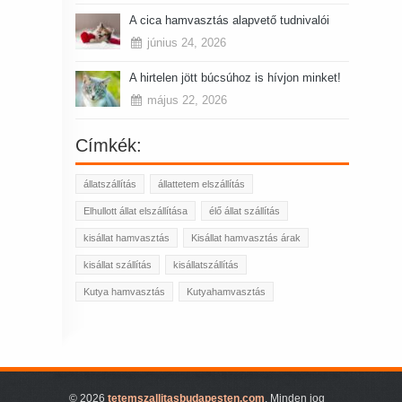
A cica hamvasztás alapvető tudnivalói
június 24, 2026
A hirtelen jött búcsúhoz is hívjon minket!
május 22, 2026
Címkék:
állatszállítás
állattetem elszállítás
Elhullott állat elszállítása
élő állat szállítás
kisállat hamvasztás
Kisállat hamvasztás árak
kisállat szállítás
kisállatszállítás
Kutya hamvasztás
Kutyahamvasztás
© 2026
tetemszallitasbudapesten.com
. Minden jog