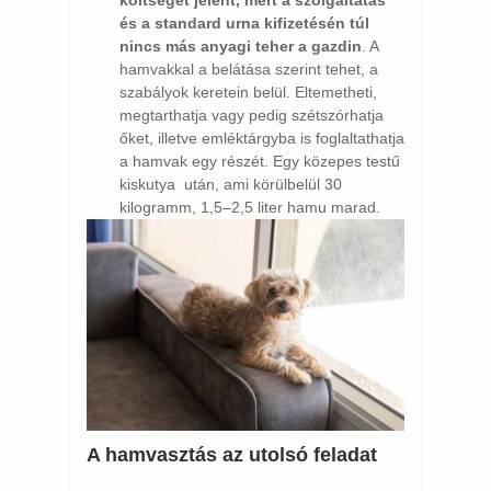
költséget jelent, mert a szolgáltatás
és a standard urna kifizetésén túl
nincs más anyagi teher a gazdin
. A
hamvakkal a belátása szerint tehet, a
szabályok keretein belül. Eltemetheti,
megtarthatja vagy pedig szétszórhatja
őket, illetve emléktárgyba is foglaltathatja
a hamvak egy részét. Egy közepes testű
kiskutya után, ami körülbelül 30
kilogramm, 1,5–2,5 liter hamu marad.
A hamvasztás az utolsó feladat