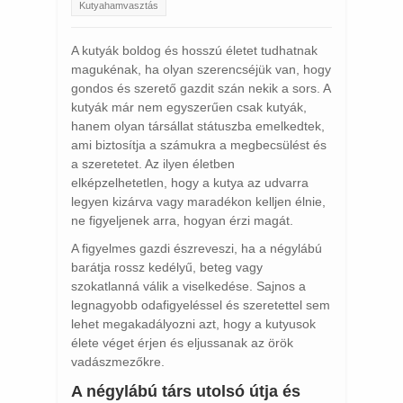
Kutyahamvasztás
A kutyák boldog és hosszú életet tudhatnak
magukénak, ha olyan szerencséjük van, hogy
gondos és szerető gazdit szán nekik a sors. A
kutyák már nem egyszerűen csak kutyák,
hanem olyan társállat státuszba emelkedtek,
ami biztosítja a számukra a megbecsülést és
a szeretetet. Az ilyen életben
elképzelhetetlen, hogy a kutya az udvarra
legyen kizárva vagy maradékon kelljen élnie,
ne figyeljenek arra, hogyan érzi magát.
A figyelmes gazdi észreveszi, ha a négylábú
barátja rossz kedélyű, beteg vagy
szokatlanná válik a viselkedése. Sajnos a
legnagyobb odafigyeléssel és szeretettel sem
lehet megakadályozni azt, hogy a kutyusok
élete véget érjen és eljussanak az örök
vadászmezőkre.
A négylábú társ utolsó útja és