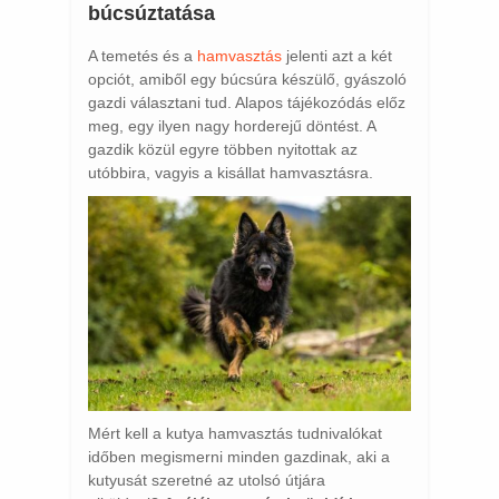
búcsúztatása
A temetés és a
hamvasztás
jelenti azt a két
opciót, amiből egy búcsúra készülő, gyászoló
gazdi választani tud. Alapos tájékozódás előz
meg, egy ilyen nagy horderejű döntést. A
gazdik közül egyre többen nyitottak az
utóbbira, vagyis a kisállat hamvasztásra.
Mért kell a kutya hamvasztás tudnivalókat
időben megismerni minden gazdinak, aki a
kutyusát szeretné az utolsó útjára