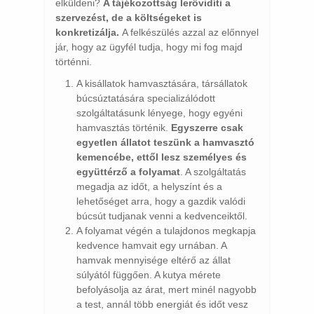
elküldeni?
A tájékozottság lerövidíti a
szervezést, de a költségeket is
konkretizálja.
A felkészülés azzal az előnnyel
jár, hogy az ügyfél tudja, hogy mi fog majd
történni.
A kisállatok hamvasztására, társállatok
búcsúztatására specializálódott
szolgáltatásunk lényege, hogy egyéni
hamvasztás történik.
Egyszerre csak
egyetlen állatot teszünk a hamvasztó
kemencébe, ettől lesz személyes és
együttérző a folyamat
. A szolgáltatás
megadja az időt, a helyszínt és a
lehetőséget arra, hogy a gazdik valódi
búcsút tudjanak venni a kedvenceiktől.
A folyamat végén a tulajdonos megkapja
kedvence hamvait egy urnában. A
hamvak mennyisége eltérő az állat
súlyától függően. A kutya mérete
befolyásolja az árat, mert minél nagyobb
a test, annál több energiát és időt vesz