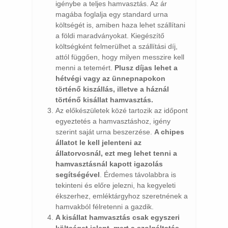
igénybe a teljes hamvasztás. Az ár
magába foglalja egy standard urna
költségét is, amiben haza lehet szállítani
a földi maradványokat. Kiegészítő
költségként felmerülhet a szállítási díj,
attól függően, hogy milyen messzire kell
menni a tetemért.
Plusz díjas lehet a
hétvégi vagy az ünnepnapokon
történő kiszállás, illetve a háznál
történő kisállat hamvasztás.
Az előkészületek közé tartozik az időpont
egyeztetés a hamvasztáshoz, igény
szerint saját urna beszerzése.
A chipes
állatot le kell jelenteni az
állatorvosnál, ezt meg lehet tenni a
hamvasztásnál kapott igazolás
segítségével
. Érdemes távolabbra is
tekinteni és előre jelezni, ha kegyeleti
ékszerhez, emléktárgyhoz szeretnének a
hamvakból félretenni a gazdik.
A kisállat hamvasztás csak egyszeri