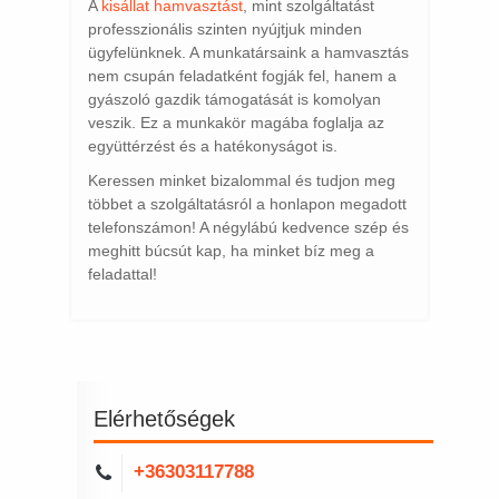
A
kisállat hamvasztást
, mint szolgáltatást
professzionális szinten nyújtjuk minden
ügyfelünknek. A munkatársaink a hamvasztás
nem csupán feladatként fogják fel, hanem a
gyászoló gazdik támogatását is komolyan
veszik. Ez a munkakör magába foglalja az
együttérzést és a hatékonyságot is.
Keressen minket bizalommal és tudjon meg
többet a szolgáltatásról a honlapon megadott
telefonszámon! A négylábú kedvence szép és
meghitt búcsút kap, ha minket bíz meg a
feladattal!
Elérhetőségek
+36303117788