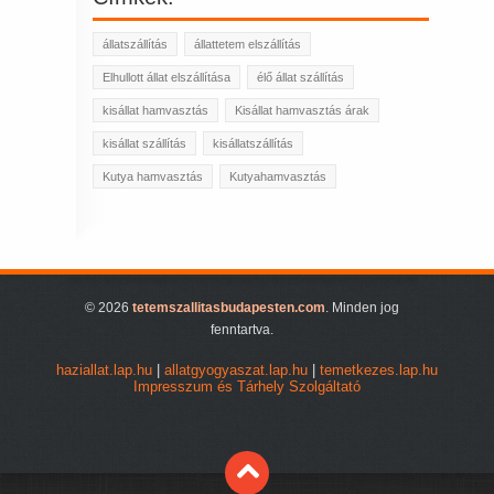
állatszállítás
állattetem elszállítás
Elhullott állat elszállítása
élő állat szállítás
kisállat hamvasztás
Kisállat hamvasztás árak
kisállat szállítás
kisállatszállítás
Kutya hamvasztás
Kutyahamvasztás
© 2026
tetemszallitasbudapesten.com
. Minden jog
fenntartva.
haziallat.lap.hu
|
allatgyogyaszat.lap.hu
|
temetkezes.lap.hu
Impresszum és Tárhely Szolgáltató