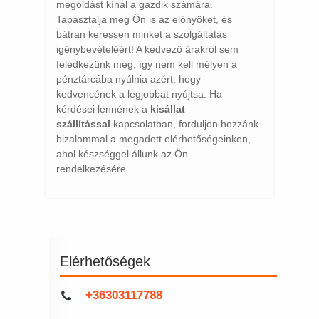
megoldást kínál a gazdik számára.
Tapasztalja meg Ön is az előnyöket, és
bátran keressen minket a szolgáltatás
igénybevételéért! A kedvező árakról sem
feledkezünk meg, így nem kell mélyen a
pénztárcába nyúlnia azért, hogy
kedvencének a legjobbat nyújtsa. Ha
kérdései lennének a
kisállat
szállítással
kapcsolatban, forduljon hozzánk
bizalommal a megadott elérhetőségeinken,
ahol készséggel állunk az Ön
rendelkezésére.
Elérhetőségek
+36303117788