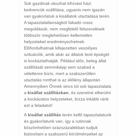
Sok gazdinak okozhat kihívást házi
kedvencük szállítása, ugyanis nem igazán
van gyakorlatuk a kisállatok utaztatása terén.
A tapasztalatlanságból fakadó rossz
megoldások, nem megfelelő felszerelések
többször meglehetősen kellemetlen
helyzeteket eredményezhetnek.
Előfordulhatnak kifejezetten veszélyes
szituációk, amik akár az állatok testi épségét
is kockáztathatják. Például idős, beteg állat
szállítását semmiképp sem szabad a
véletlenre bízni, mert a szakszerűtlen
utaztatás ronthat is az élőlény állapotán.
Amennyiben Önnek sincs túl sok tapasztalata
a
kisállat szállításban
, és szeretné elkerülni
a kockázatos helyzeteket, bízza inkább ránk
ezt a feladatot!
A
kisállat szállítás
terén kellő tapasztalatunk
és gyakorlatunk van, így a rutinnak
köszönhetően százszázalékban tudjuk
biztosítani a szakszerű körülményeket az