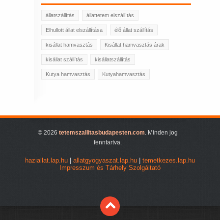
állatszállítás
állattetem elszállítás
Elhullott állat elszállítása
élő állat szállítás
kisállat hamvasztás
Kisállat hamvasztás árak
kisállat szállítás
kisállatszállítás
Kutya hamvasztás
Kutyahamvasztás
© 2026
tetemszallitasbudapesten.com
. Minden jog
fenntartva.
haziallat.lap.hu
|
allatgyogyaszat.lap.hu
|
temetkezes.lap.hu
Impresszum és Tárhely Szolgáltató