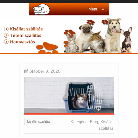
Menu
≡
október 9, 2020
kisállat szállítás
Kategória:
Blog
,
Kisállat
szállítás