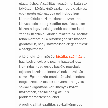
utaztatáshoz. A szállítást végző munkatársak
felkészült, körültekintő szakemberek, akik az
évek során már nagyon sok helyzetben
közreműködtek. Nem jelenthet számukra
kihívást idős, beteg
kisállat szállítása
sem,
hiszen a legszélsőségesebb esetekre is fel
vannak készülve. Minden felszerelés, eszköz
rendelkezésre áll a biztonságos szállításhoz,
garantáljuk, hogy maximálisan elégedett lesz
a szolgáltatással.
A körültekintő, minőségi
kisállat szállítás
a
házi kedvencekre is pozitív hatással lesz.
Nem ritka, hogy egyes kutyák, macskák
teljesen kezelhetetlenné válnak a szállítás
során. Éppen ezért munkatársaink mindent
megtesznek az állatok kényelméért, így ők
sokkal nyugodtabb körülmények között
utazhatnak, ezáltal pedig az út is
problémamentesebb lehet.
A profi
kisállat szállítás
sokkal könnyebb