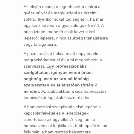
Az elején mindig a legnehezebb elbírni a
gyász súlyát és megküzdeni az érzelmi
sokkal. Ilyenkor sokat tud segíteni, ha már
egy kész terv van a gyászoló gazdi előtt. A
búcsúztatás menetét csak követni kell
lépésről lépésre, nincs szükség utánajárásra
vagy találgatásra.
A gazdi az állat halála miatt nagy érzelmi
megrázkódtatást él át, ami megnehezíti a
szervezést.
Egy professzionális
szolgáltatást igénybe venni óriási
segítség, mert az utolsó lépésig
szervezetten és átláthatóan történik
minden.
Az alábbiakban a cica hamvasztás
tudnivalókat foglaljuk össze röviden.
A hamvasztási szolgáltatás első lépése a
kapcsolatfelvétel és a lehetőségek
ismertetése az ügyféllel. A cég, ami a
hamvasztással foglalkozik, több opciót is tud
felkínálni a hamvasztás helyszínére