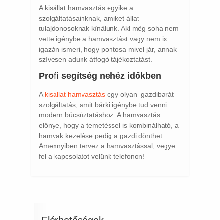
A kisállat hamvasztás egyike a
szolgáltatásainknak, amiket állat
tulajdonosoknak kínálunk. Aki még soha nem
vette igénybe a hamvasztást vagy nem is
igazán ismeri, hogy pontosa mivel jár, annak
szívesen adunk átfogó tájékoztatást.
Profi segítség nehéz időkben
A
kisállat hamvasztás
egy olyan, gazdibarát
szolgáltatás, amit bárki igénybe tud venni
modern búcsúztatáshoz. A hamvasztás
előnye, hogy a temetéssel is kombinálható, a
hamvak kezelése pedig a gazdi dönthet.
Amennyiben tervez a hamvasztással, vegye
fel a kapcsolatot velünk telefonon!
Elérhetőségek