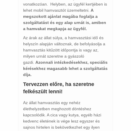
vonatkozóan. Helyben, az ügyfél kertjében is
lehet mobil hamvasztót üzemeltetni.
A
megszokott ajánlat magába foglalja a
szolgáltatást és egy alap urnát is, amiben
a hamvakat megkapja az ügyfél.
Az árak az állat súlya, a hamvasztási idő és
helyszín alapján változnak, de befolyásolja a
hamvasztás kitűzött időpontja is vagy az,
milyen urnát szeretne a gyászoló
gazdi.
Azonnali intézkedésekhez, speciális
kérésekhez magasabb lehet a szolgáltatás
díja.
Tervezzen előre, ha szeretne
felkészült lenni!
Az állat hamvasztás egy nehéz
élethelyzetben meghozott döntéshez
kapcsolódik. A cica vagy kutya, egyéb házi
kedvenc életének is vége lesz egyszer és
sajnos hirtelen is bekövetkezhet egy ilyen