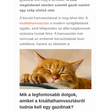
megérdemel minden szerető gazdi szerint
egy szép utolsó utat.
A búcsút hamvasztással is meg lehet élni. A
kisállathamvasztás
a modern szolgáltatások
egyike, amit kifejezetten az állat tulajdonosok
számára hoztak létre. A hamvasztás már
nemcsak az emberek búcsúztatását teszi
sokfélévé, hanem az állatokét is.
Mik a legfontosabb dolgok,
amiket a kisállathamvasztásról
tudnia kell egy gazdinak?