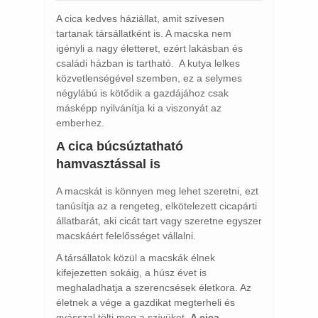
A cica kedves háziállat, amit szívesen
tartanak társállatként is. A macska nem
igényli a nagy életteret, ezért lakásban és
családi házban is tartható. A kutya lelkes
közvetlenségével szemben, ez a selymes
négylábú is kötődik a gazdájához csak
másképp nyilvánítja ki a viszonyát az
emberhez.
A cica búcsúztatható
hamvasztással is
A macskát is könnyen meg lehet szeretni, ezt
tanúsítja az a rengeteg, elkötelezett cicapárti
állatbarát, aki cicát tart vagy szeretne egyszer
macskáért felelősséget vállalni.
A társállatok közül a macskák élnek
kifejezetten sokáig, a húsz évet is
meghaladhatja a szerencsések életkora. Az
életnek a vége a gazdikat megterheli és
gyásszal tölti meg a szívüket.
A cica