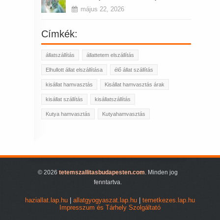
május 22, 2026
Címkék:
állatszállítás
állattetem elszállítás
Elhullott állat elszállítása
élő állat szállítás
kisállat hamvasztás
Kisállat hamvasztás árak
kisállat szállítás
kisállatszállítás
Kutya hamvasztás
Kutyahamvasztás
© 2026
tetemszallitasbudapesten.com
. Minden jog
fenntartva.
haziallat.lap.hu
|
allatgyogyaszat.lap.hu
|
temetkezes.lap.hu
Impresszum és Tárhely Szolgáltató